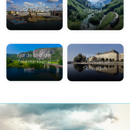
Finnische
Fjorde &
Höhepunkte
Flåmbahn
Fjorde und der
Gärten und
Telemarkkanal
Schlösser in
Schweden