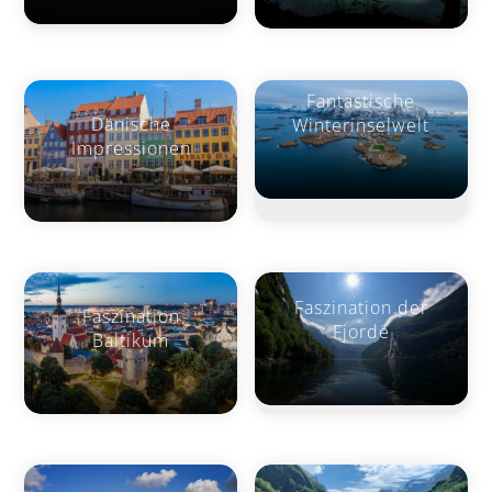
Fantastische
Dänische
Winterinselwelt
Impressionen
Faszination der
Faszination
Fjorde
Baltikum