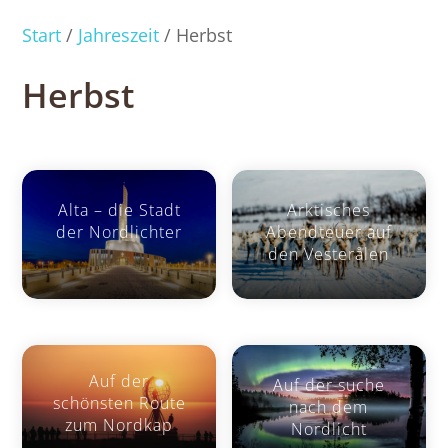
Start
/
Jahreszeit
/ Herbst
Herbst
Alta – die Stadt
Arktisches
der Nordlichter
Abendteuer auf
den Vesterålen
Auf der
Auf der suche
schönsten Route
nach dem
zum Nordkap
Nordlicht