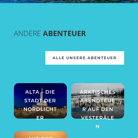
ANDERE
ABENTEUER
ALLE UNSERE ABENTEUER
ALTA – DIE
ARKTISCHES
STADT DER
ABENDTEUE
NORDLICHT
R AUF DEN
ER
VESTERÅLE
N