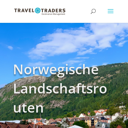
Norwegische
Landschaftsro
uten