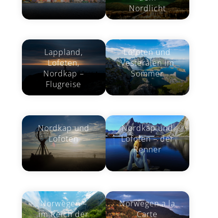
Nordlicht
Lappland,
Lofoten und
Lofoten,
Vesterålen im
Nordkap –
Sommer
Flugreise
Nordkap und
Nordkap und
Lofoten
Lofoten – der
Renner
Norwegen –
Norwegen a la
im Reich der
Carte