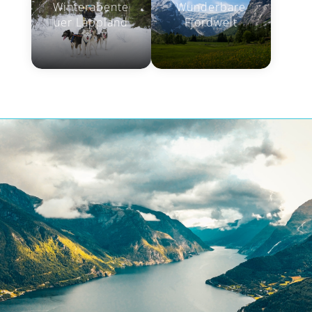
Winterabente
Wunderbare
uer Lappland
Fjordwelt