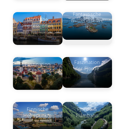
Fantastische
Dänische
Winterinselwe
Impressionen
lt
Faszination
Faszination
der Fjorde
Baltikum
Finnische
Fjorde &
Höhepunkte
Flåmbahn