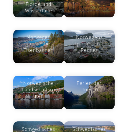
Fjorde und
Wasserfälle
Norwegen
Norwegens
und seine
Fjorde – der
Eisenbahnen
Renner
Perlen der
Norwegische
Unesco
Landschaftsro
uten
Schwedisches
Schwedisches