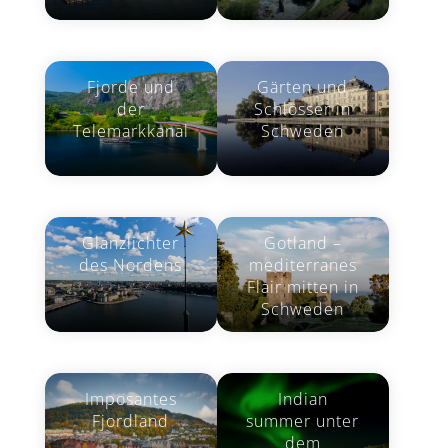
Fjorde und
Gärten und
der
Schlösser in
Telemarkkanal
Schweden
Glanzlichter
Gotland –
des Nordens
mediterranes
Flair mitten in
Schweden
Imposantes
Indian
Fjordland
summer unter
dem