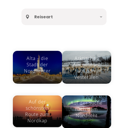
Reiseart
Alta – die
Arktisches
Stadt der
Abendteuer
Nordlichter
auf den
Vesterålen
Auf der
Auf der suche
schönsten
nach dem
Route zum
Nordlicht
Nordkap