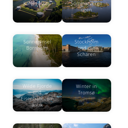
Kaleidoskop
Sommervergn
ügen
Sonneninsel
Stockholm
Bornholm
und die
Schären
Wilde Fjorde
Winter in
und
Tromsø
Eisenbahnrom
antik